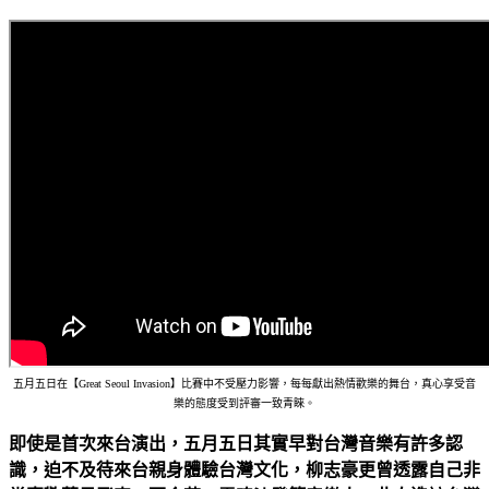
五月五日在【Great Seoul Invasion】比賽中不受壓力影響，每每獻出熱情歡樂的舞台，真心享受音
樂的態度受到評審一致青睞。
即使是首次來台演出，五月五日其實早對台灣音樂有許多認
識，迫不及待來台親身體驗台灣文化，柳志豪更曾透露自己非