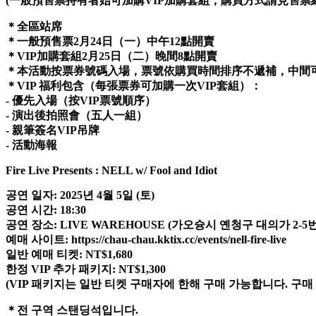
(一般預售票持有者始可加購VIP加購套組，購買方式請見售票
＊全區站席
＊一般預售票2月24日（一）中午12點開賣
＊VIP加購套組2月25日（二）晚間8點開賣
＊本活動按票券號碼入場，票號依購買時間排序不遞補，中間
＊VIP 福利包含（每張票券可加購一次VIP套組）：
- 優先入場（按VIP票號順序）
- 演出後拍照會（五人一組）
- 親筆簽名VIP吊牌
- 活動海報
Fire Live Presents : NELL w/ Fool and Idiot
공연 일자: 2025년 4월 5일 (토)
공연 시간: 18:30
공연 장소: LIVE WAREHOUSE (가오슝시 옌청구 대의가 2-5번
예매 사이트: https://chau-chau.kktix.cc/events/nell-fire-live
일반 예매 티켓: NT$1,680
한정 VIP 추가 패키지: NT$1,300
(VIP 패키지는 일반 티켓 구매자에 한해 구매 가능합니다. 구
＊전 구역 스탠딩석입니다.