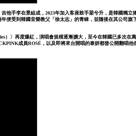
、吉他手李在景組成，2023年加入客座鼓手梁兮升，是韓國獨立搖滾
便受到韓國音樂教父「徐太志」的青睞，並隨後在其公司旗下以〈S
 on Memories）〉再度爆紅，演唱會規模逐漸擴大，至今在韓國
LACKPINK成員ROSÉ，以及即將來台開唱的泰妍都曾公開翻唱他