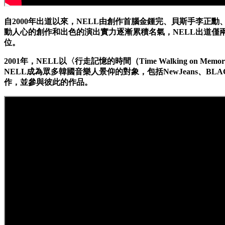
自2000年出道以來，NELL由創作首腦金鍾完、貝斯手李正勳
動人心的創作和出色的演出實力逐漸累積名氣，NELL出道僅兩年
位。
2001年，NELL以〈行走記憶的時間（Time Walking
NELL成為眾多韓國音樂人景仰的對象，包括NewJeans、B
作，並參與彼此的作品。