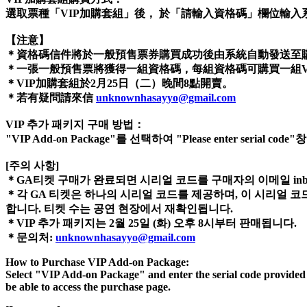
選取票種「VIP加購套組」後， 於「請輸入資格碼」欄位輸
【注意】
＊資格碼信件將於一般預售票券購買成功後由系統自動發送至
＊一張一般預售票將獲得一組資格碼，每組資格碼可購買一組V
＊VIP加購套組於2月25日（二）晚間8點開賣。
＊若有疑問請來信
unknownhasayyo@gmail.com
VIP 추가 패키지 구매 방법：
"VIP Add-on Package"를 선택하여 "Please enter se
[주의 사항]
＊GA티켓 구매가 완료되면 시리얼 코드를 구매자의 이메일 inb
＊
각 GA 티켓은 하나의 시리얼 코드를 제공하며, 이 시리얼 코드
합니다. 티켓 수는 공연 현장에서 재확인됩니다.
＊VIP 추가 패키지는 2월 25일 (화) 오후 8시부터 판매됩니다.
＊문의처:
unknownhasayyo@gmail.com
How to Purchase VIP Add-on Package:
Select "VIP Add-on Package" and enter the serial code provided by 
be able to access the purchase page.