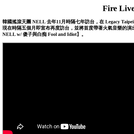
Fire Li
韓國搖滾天團 NELL 去年11月時隔七年訪台，在 Legacy Taip
現在時隔五個月即宣布再度訪台，並將首度帶著火氣音樂的演出企劃「Fi
NELL w/ 傻子與白痴 Fool and Idiot】。