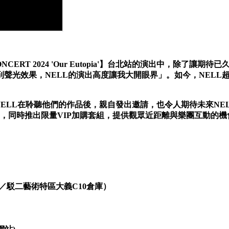
CONCERT 2024 'Our Eutopia'】台北站的演出中，
聲光效果，NELL的演出高度讓我大開眼界」。如今，NELL
在聆聽他們的作品後，親自發出邀請，也令人期待未來NELL與台灣音樂
午12點開賣，同時推出限量VIP加購套組，提供觀眾近距離與樂團互動的機
號／駁二藝術特區大義C10倉庫）