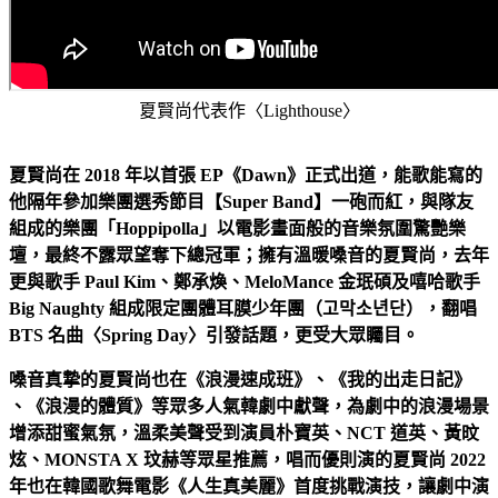
夏賢尚代表作〈Lighthouse〉
夏賢尚在 2018 年以首張 EP《Dawn》正式出道，能歌能寫的
他隔年參加樂團選秀節目【Super Band】一砲而紅，與隊友
組成的樂團「Hoppipolla」以電影畫面般的音樂氛圍驚艷樂
壇，最終不露眾望奪下總冠軍；擁有溫暖嗓音的夏賢尚，去年
更與歌手 Paul Kim、鄭承煥、MeloMance
金珉碩及嘻哈歌手
Big Naughty 組成限定團體耳膜少年團（고막소년단），翻唱
BTS 名曲〈Spring Day〉引發話題，更受大眾矚目。
嗓音真摯的夏賢尚也在《浪漫速成班》、《我的出走日記》
、《浪漫的體質》等眾多人氣韓劇中獻聲，為劇中的浪漫場景
增添甜蜜氣氛，溫柔美聲受到演員朴寶英、NCT 道英、黃旼
炫、MONSTA X 玟赫等眾星推薦，唱而優則演的夏賢尚 2022
年也在韓國歌舞電影《人生真美麗》首度挑戰演技，讓劇中演