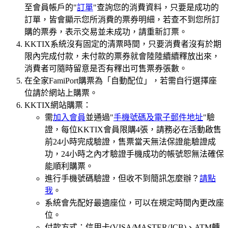
至會員帳戶的"
訂單
"查詢您的消費資料，只要是成功的
訂單，皆會顯示您所消費的票券明細，若查不到您所訂
購的票券，表示交易並未成功，請重新訂票。
KKTIX系統沒有固定的清票時間，只要消費者沒有於期
限內完成付款，未付款的票券就會陸陸續續釋放出來，
消費者可隨時留意是否有釋出可售票券張數。
在全家FamiPort購票為「自動配位」，若需自行選擇座
位請於網站上購票。
KKTIX網站購票：
需
加入會員
並通過"
手機號碼及電子郵件地址
"驗
證，每位KKTIX會員限購4張，請務必在活動啟售
前24小時完成驗證，售票當天無法保證能驗證成
功，24小時之內才驗證手機成功的帳號恕無法確保
能順利購票。
進行手機號碼驗證，但收不到簡訊怎麼辦？
請點
我
。
系統會先配好最適座位，可以在規定時間內更改座
位。
付款方式：信用卡(VISA/MASTER/JCB)、ATM轉