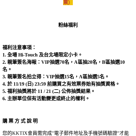
票）
粉絲福利
福利注意事項：
1. 全場 Hi-Touch 及台北場限定小卡。
2. 親筆簽名海報：VIP抽選70名，A區抽20名，B區抽選10
名。
3. 親筆簽名拍立得：VIP抽選15名，A區抽選5名。
4. 於 11/19 (日) 23:59 前購買之有效票券始有抽獎資格。
5. 福利抽獎將於 11 / 21 (二) 公佈抽獎結果。
6. 主辦單位保有活動變更或終止的權利。
購 票 方 式 說 明
您的KKTIX會員需完成"電子郵件地址及手機號碼驗證"才能