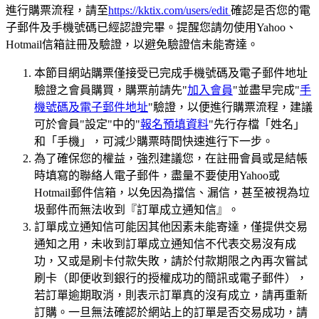
進行購票流程，請至
https://kktix.com/users/edit
確認是否您的電
子郵件及手機號碼已經認證完畢。提醒您請勿使用Yahoo、
Hotmail信箱註冊及驗證，以避免驗證信未能寄達。
本節目網站購票僅接受已完成手機號碼及電子郵件地址
驗證之會員購買，購票前請先"
加入會員
"並盡早完成"
手
機號碼及電子郵件地址
"驗證，以便進行購票流程，建議
可於會員"設定"中的"
報名預填資料
"先行存檔「姓名」
和「手機」，可減少購票時間快速進行下一步。
為了確保您的權益，強烈建議您，在註冊會員或是結帳
時填寫的聯絡人電子郵件，盡量不要使用Yahoo或
Hotmail郵件信箱，以免因為擋信、漏信，甚至被視為垃
圾郵件而無法收到『訂單成立通知信』。
訂單成立通知信可能因其他因素未能寄達，僅提供交易
通知之用，未收到訂單成立通知信不代表交易沒有成
功，又或是刷卡付款失敗，請於付款期限之內再次嘗試
刷卡（即便收到銀行的授權成功的簡訊或電子郵件），
若訂單逾期取消，則表示訂單真的沒有成立，請再重新
訂購。一旦無法確認於網站上的訂單是否交易成功，請