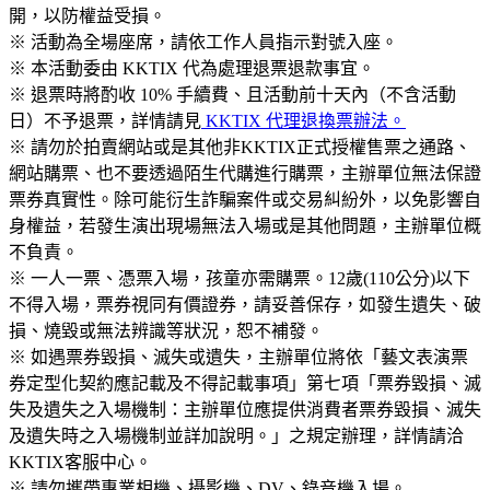
開，以防權益受損。
※ 活動為全場座席，請依工作人員指示對號入座。
※ 本活動委由 KKTIX 代為處理退票退款事宜。
※ 退票時將酌收 10% 手續費、且活動前十天內（不含活動
日）不予退票，詳情請見
KKTIX 代理退換票辦法。
※ 請勿於拍賣網站或是其他非KKTIX正式授權售票之通路、
網站購票、也不要透過陌生代購進行購票，主辦單位無法保證
票券真實性。除可能衍生詐騙案件或交易糾紛外，以免影響自
身權益，若發生演出現場無法入場或是其他問題，主辦單位概
不負責。
※ 一人一票、憑票入場，孩童亦需購票。12歲(110公分)以下
不得入場，票券視同有價證券，請妥善保存，如發生遺失、破
損、燒毀或無法辨識等狀況，恕不補發。
※ 如遇票券毀損、滅失或遺失，主辦單位將依「藝文表演票
券定型化契約應記載及不得記載事項」第七項「票券毀損、滅
失及遺失之入場機制：主辦單位應提供消費者票券毀損、滅失
及遺失時之入場機制並詳加說明。」之規定辦理，詳情請洽
KKTIX客服中心。
※ 請勿攜帶專業相機、攝影機、DV、錄音機入場。