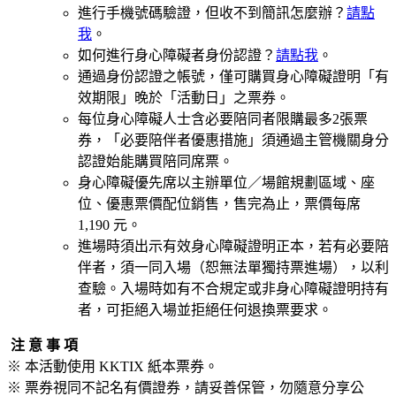
進行手機號碼驗證，但收不到簡訊怎麼辦？
請點
我
。
如何進行身心障礙者身份認證？
請點我
。
通過身份認證之帳號，僅可購買身心障礙證明「有
效期限」晚於「活動日」之票券。
每位身心障礙人士含必要陪同者限購最多2張票
券，「必要陪伴者優惠措施」須通過主管機關身分
認證始能購買陪同席票。
身心障礙優先席以主辦單位／場館規劃區域、座
位、優惠票價配位銷售，售完為止，票價每席
1,190 元。
進場時須出示有效身心障礙證明正本，若有必要陪
伴者，須一同入場（恕無法單獨持票進場），以利
查驗。入場時如有不合規定或非身心障礙證明持有
者，可拒絕入場並拒絕任何退換票要求。
注 意 事 項
※ 本活動使用 KKTIX 紙本票券。
※ 票券視同不記名有價證券，請妥善保管，勿隨意分享公